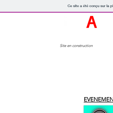
Ce site a été conçu sur la p
Site en construction
EVENEMEN