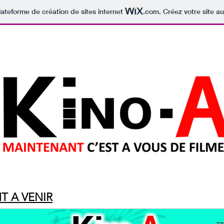
lateforme de création de sites internet
.com
. Créez votre site au
REJOINDRE KINO-A
INFOS ESSENTI
T A VENIR