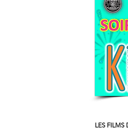
LES FILMS